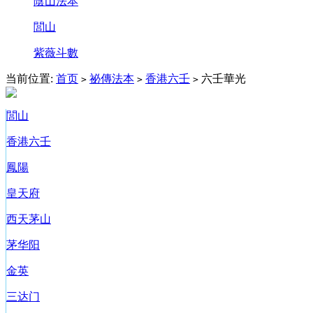
陰山法本
閭山
紫薇斗數
当前位置:
首页
祕傳法本
香港六壬
六壬華光
>
>
>
閭山
香港六壬
鳳陽
皇天府
西天茅山
茅华阳
金英
三达门