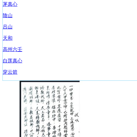
茅真心
陰山
吕山
天和
高州六壬
白莲真心
穿云箭