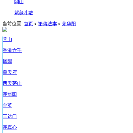
閭山
紫薇斗數
当前位置:
首页
祕傳法本
茅华阳
>
>
閭山
香港六壬
鳳陽
皇天府
西天茅山
茅华阳
金英
三达门
茅真心