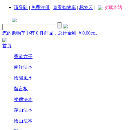
请登陆
|
免费注册
|
查看购物车
|
标签云
|
收藏本站
您的购物车中有 0 件商品，总计金额 ￥0.00元。
首页
香港六壬
南洋法本
陰陽風水
留言板
祕傳法本
茅山法本
陰山法本