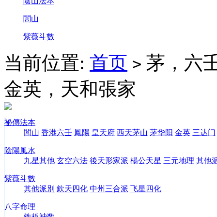
陰山法本
閭山
紫薇斗數
当前位置:
首页
茅，六壬
>
金英，天和張家
祕傳法本
閭山
香港六壬
鳳陽
皇天府
西天茅山
茅华阳
金英
三达门
陰陽風水
九星其他
玄空六法
後天形家派
楊公天星
三元地理
其他
紫薇斗數
其他派別
欽天四化
中州三合派
飞星四化
八字命理
铁板神数