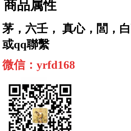
商品属性
茅，六壬， 真心，閭，
或qq聯繫
微信：yrfd168