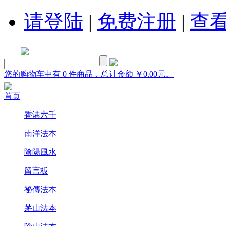
请登陆
|
免费注册
|
查
您的购物车中有 0 件商品，总计金额 ￥0.00元。
首页
香港六壬
南洋法本
陰陽風水
留言板
祕傳法本
茅山法本