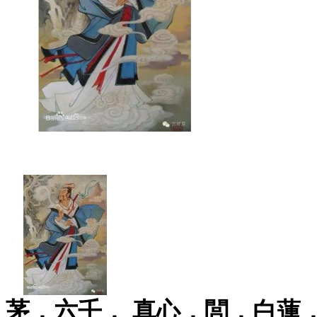
茅，六壬， 真心，閭，白蓮