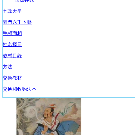
七政天星
奇門六壬卜卦
手相面相
姓名擇日
教材目錄
方法
交換教材
交换和收购法本