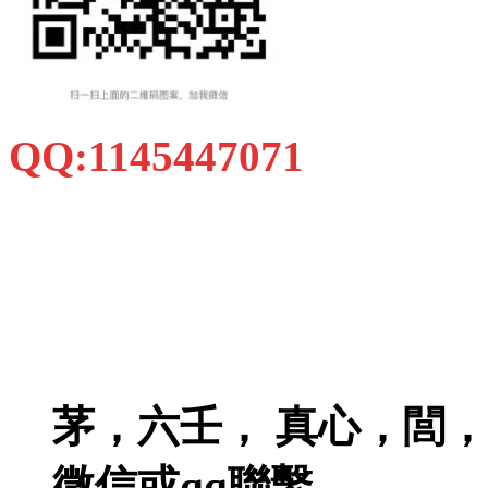
QQ:1145447071
茅，六壬， 真心，閭
微信或qq聯繫